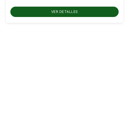
RD$650.00
hasta
VER DETALLES
RD$750.00