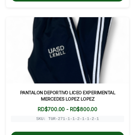
PANTALON DEPORTIVO LICEO EXPERIMENTAL
MERCEDES LOPEZ LOPEZ
Rango
RD$
700.00
-
RD$
800.00
de
precios:
SKU: TGR-271-1-1-2-1-1-2-1
desde
RD$700.00
hasta