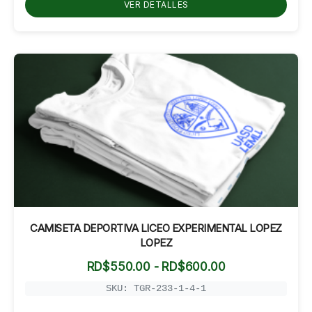
VER DETALLES
RD$800.00
CAMISETA DEPORTIVA LICEO EXPERIMENTAL LOPEZ
LOPEZ
Rango
RD$
550.00
-
RD$
600.00
de
precios:
SKU: TGR-233-1-4-1
desde