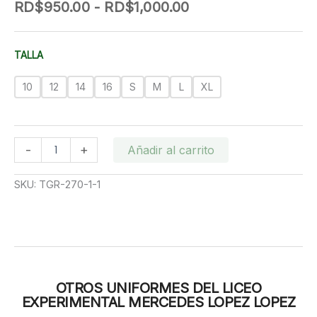
Rango
RD$
950.00
-
RD$
1,000.00
de
precios:
desde
TALLA
RD$950.00
hasta
10
12
14
16
S
M
L
XL
RD$1,000.00
PANTALON
-
+
Añadir al carrito
DIARIO
FEMENINO
SKU:
TGR-270-1-1
LICEO
EXPERIMENTAL
MERCESDES
LOPEZ
LOPEZ
cantidad
OTROS UNIFORMES DEL LICEO
EXPERIMENTAL MERCEDES LOPEZ LOPEZ