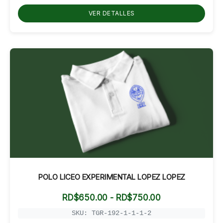
RD$550.00
hasta
VER DETALLES
RD$600.00
POLO LICEO EXPERIMENTAL LOPEZ LOPEZ
Rango
RD$
650.00
-
RD$
750.00
de
precios:
SKU: TGR-192-1-1-1-2
desde