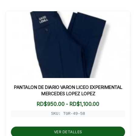
PANTALON DE DIARIO VARON LICEO EXPERIMENTAL
MERCEDES LOPEZ LOPEZ
Rango
RD$
950.00
-
RD$
1,100.00
de
precios:
SKU: TGR-49-58
desde
RD$950.00
hasta
VER DETALLES
RD$1,100.00