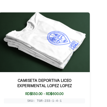
CAMISETA DEPORTIVA LICEO
EXPERIMENTAL LOPEZ LOPEZ
Rango
RD$
550.00
-
RD$
600.00
de
precios:
SKU: TGR-233-1-4-1
desde
RD$550.00