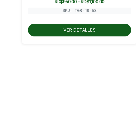
Rango
RD$
950.00
-
RD$
1,100.00
de
precios:
SKU: TGR-49-58
desde
RD$950.00
hasta
RD$1,100.00
VER DETALLES