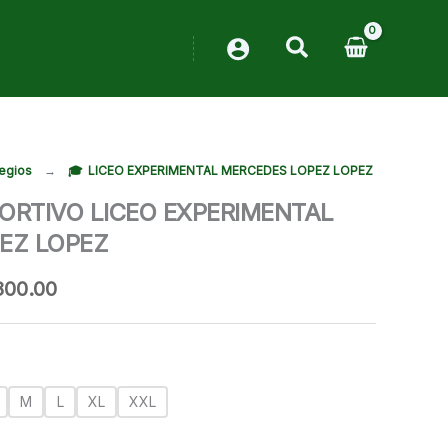
egios
→
LICEO EXPERIMENTAL MERCEDES LOPEZ LOPEZ
ORTIVO LICEO EXPERIMENTAL
EZ LOPEZ
Rango
800.00
de
precios:
desde
RD$700.00
hasta
M
L
XL
XXL
RD$800.00