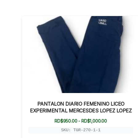
PANTALON DIARIO FEMENINO LICEO
EXPERIMENTAL MERCESDES LOPEZ LOPEZ
Rango
RD$
950.00
-
RD$
1,000.00
de
precios:
SKU: TGR-270-1-1
desde
RD$950.00