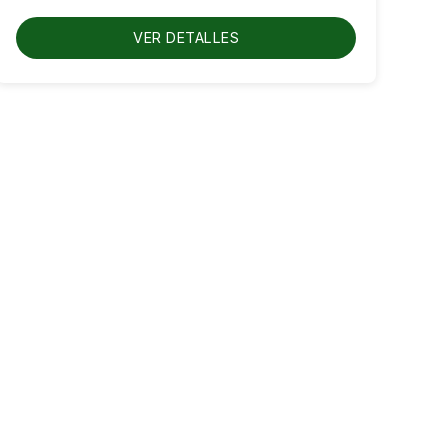
hasta
RD$600.00
VER DETALLES