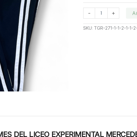
PANTALON
-
+
Añ
DEPORTIVO
LICEO
SKU:
TGR-271-1-1-2-1-1-2
EXPERIMENTAL
MERCEDES
LOPEZ
LOPEZ
cantidad
ES DEL LICEO EXPERIMENTAL MERCED