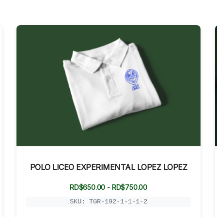
POLO LICEO EXPERIMENTAL LOPEZ LOPEZ
Rango
RD$
650.00
-
RD$
750.00
de
precios:
SKU: TGR-192-1-1-1-2
desde
RD$650.00