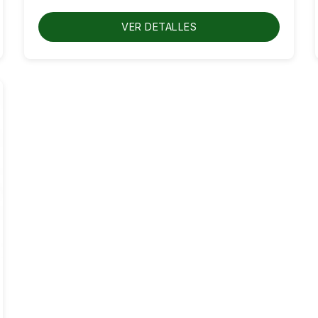
hasta
RD$750.00
VER DETALLES