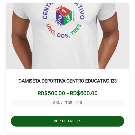
CAMISETA DEPORTIVA CENTRO EDUCATIVO 123
Rango
RD$
500.00
-
RD$
600.00
de
precios:
SKU: TGR-146
desde
RD$500.00
hasta
VER DETALLES
RD$600.00