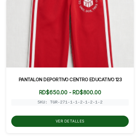
PANTALON DEPORTIVO CENTRO EDUCATIVO 123
Rango
RD$
650.00
-
RD$
800.00
de
precios:
SKU: TGR-271-1-1-2-1-2-1-2
desde
RD$650.00
hasta
VER DETALLES
RD$800.00