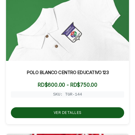
POLO BLANCO CENTRO EDUCATIVO 123
Rango
RD$
600.00
-
RD$
750.00
de
precios:
SKU: TGR-144
desde
RD$600.00
hasta
VER DETALLES
RD$750.00