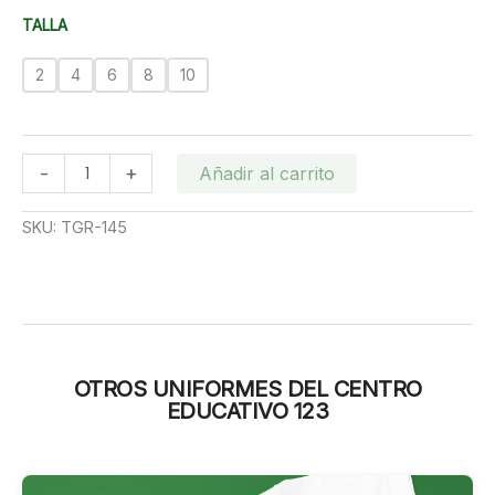
desde
TALLA
RD$600.00
hasta
2
4
6
8
10
RD$650.00
POLO
-
+
Añadir al carrito
ROJO
CENTRO
SKU:
TGR-145
EDUCATIVO
123
cantidad
OTROS UNIFORMES DEL CENTRO
EDUCATIVO 123