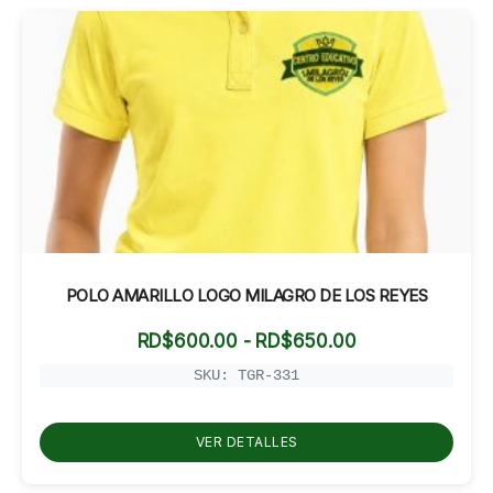
POLO AMARILLO LOGO MILAGRO DE LOS REYES
Rango
RD$
600.00
-
RD$
650.00
de
precios:
SKU: TGR-331
desde
RD$600.00
hasta
VER DETALLES
RD$650.00