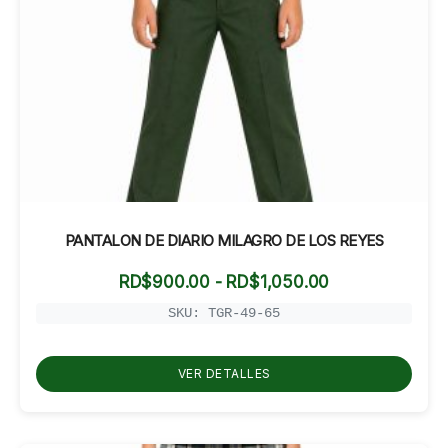
PANTALON DE DIARIO MILAGRO DE LOS REYES
Rango
RD$
900.00
-
RD$
1,050.00
de
precios:
SKU: TGR-49-65
desde
RD$900.00
hasta
VER DETALLES
RD$1,050.00