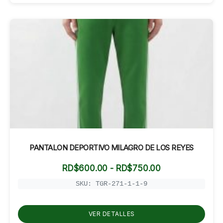
PANTALON DEPORTIVO MILAGRO DE LOS REYES
Rango
RD$
600.00
-
RD$
750.00
de
precios:
SKU: TGR-271-1-1-9
desde
RD$600.00
hasta
VER DETALLES
RD$750.00