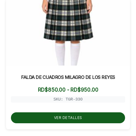
FALDA DE CUADROS MILAGRO DE LOS REYES
Rango
RD$
850.00
-
RD$
950.00
de
precios:
SKU: TGR-330
desde
RD$850.00
hasta
VER DETALLES
RD$950.00