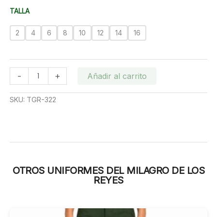
desde
TALLA
RD$600.00
hasta
2
4
6
8
10
12
14
16
RD$650.00
Polo
-
+
Añadir al carrito
Blanco
logo
SKU:
TGR-322
Milagro
de
los
Reyes
cantidad
OTROS UNIFORMES DEL MILAGRO DE LOS
REYES