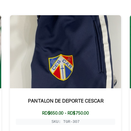
PANTALON DE DEPORTE CESCAR
Rango
RD$
650.00
-
RD$
750.00
de
precios:
SKU: TGR-307
desde
RD$650.00