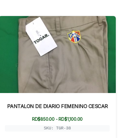
PANTALON DE DIARIO FEMENINO CESCAR
Rango
RD$
850.00
-
RD$
1,100.00
de
precios:
SKU: TGR-38
desde
RD$850.00