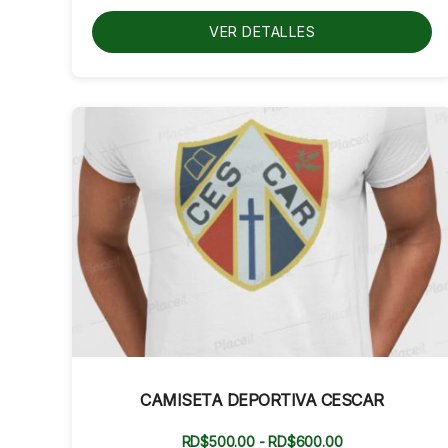
hasta
RD$1,100.00
VER DETALLES
CAMISETA DEPORTIVA CESCAR
Rango
RD$
500.00
-
RD$
600.00