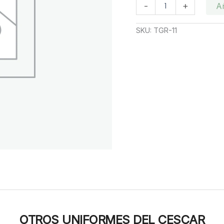
Polo
-
+
Añ
Amarillo
Cescar
SKU:
TGR-11
cantidad
OTROS UNIFORMES DEL CESCAR