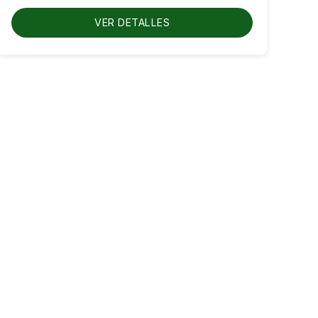
hasta
RD$1,100.00
VER DETALLES