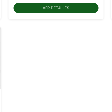
hasta
RD$750.00
VER DETALLES