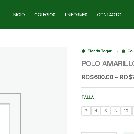
INICIO
COLEGIOS
UNIFORMES
CONTACTO
Tienda Togar
→
Col
POLO AMARILL
RD$
600.00
-
RD$
TALLA
2
4
6
8
10