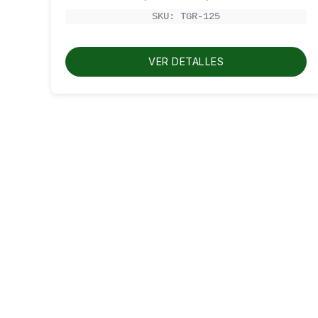
de
precios:
SKU: TGR-125
desde
RD$500.00
hasta
RD$600.00
VER DETALLES