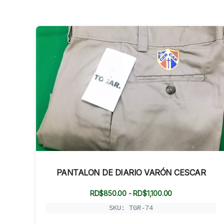
PANTALON DE DIARIO VARÓN CESCAR
Rango
RD$
850.00
-
RD$
1,100.00
de
precios:
SKU: TGR-74
desde
RD$850.00