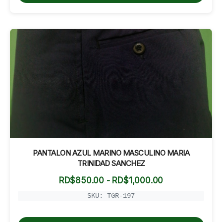
PANTALON AZUL MARINO MASCULINO MARIA
TRINIDAD SANCHEZ
Rango
RD$
850.00
-
RD$
1,000.00
de
precios:
SKU: TGR-197
desde
RD$850.00