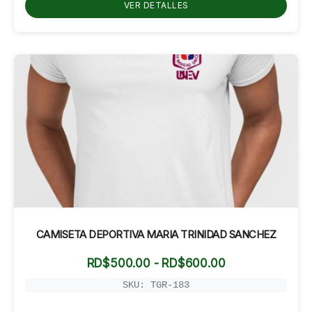
hasta
VER DETALLES
RD$1,000.00
CAMISETA DEPORTIVA MARIA TRINIDAD SANCHEZ
Rango
RD$
500.00
-
RD$
600.00
de
precios:
SKU: TGR-183
desde
RD$500.00