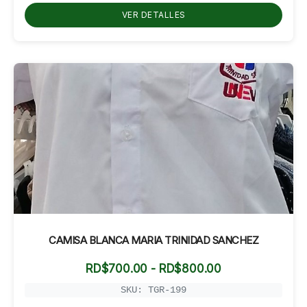
hasta
VER DETALLES
RD$600.00
CAMISA BLANCA MARIA TRINIDAD SANCHEZ
Rango
RD$
700.00
-
RD$
800.00
de
precios:
SKU: TGR-199
desde