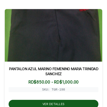
PANTALON AZUL MARINO FEMENINO MARIA TRINIDAD
SANCHEZ
Rango
RD$
850.00
-
RD$
1,000.00
de
precios:
SKU: TGR-198
desde
RD$850.00
hasta
VER DETALLES
RD$1,000.00