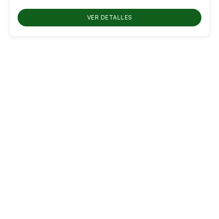
RD$700.00
hasta
VER DETALLES
RD$800.00