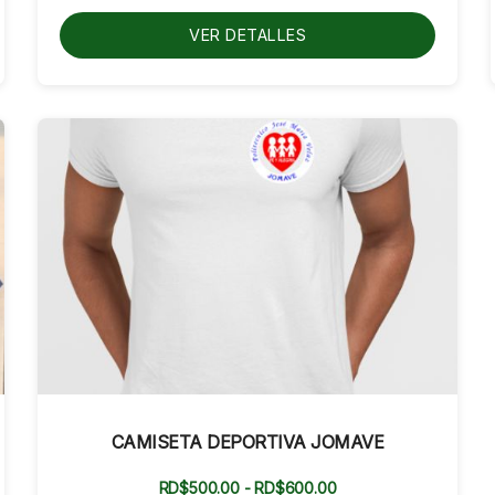
hasta
RD$1,000.00
VER DETALLES
CAMISETA DEPORTIVA JOMAVE
Rango
RD$
500.00
-
RD$
600.00