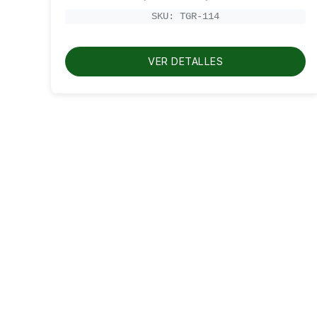
de
precios:
SKU: TGR-114
desde
RD$700.00
hasta
RD$800.00
VER DETALLES