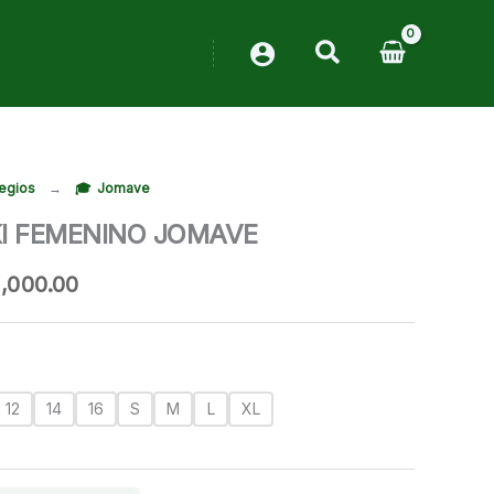
egios
→
Jomave
I FEMENINO JOMAVE
Rango
1,000.00
de
precios:
desde
RD$850.00
hasta
12
14
16
S
M
L
XL
RD$1,000.00