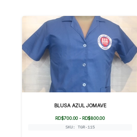
BLUSA AZUL JOMAVE
Rango
RD$
700.00
-
RD$
800.00
de
precios:
SKU: TGR-115
desde
RD$700.00