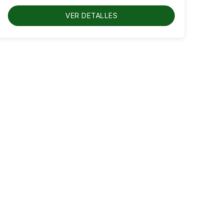
hasta
RD$750.00
VER DETALLES