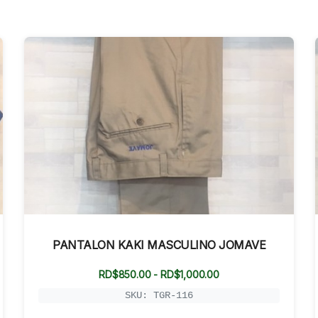
PANTALON KAKI MASCULINO JOMAVE
Rango
RD$
850.00
-
RD$
1,000.00
de
precios:
SKU: TGR-116
desde
RD$850.00