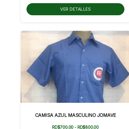
hasta
RD$800.00
VER DETALLES
CAMISA AZUL MASCULINO JOMAVE
Rango
RD$
700.00
-
RD$
800.00