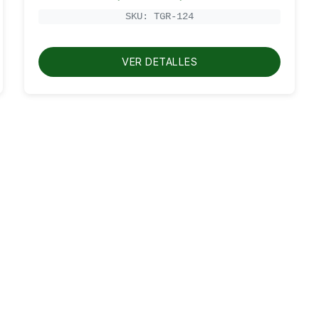
de
precios:
SKU: TGR-124
desde
RD$500.00
hasta
RD$600.00
VER DETALLES