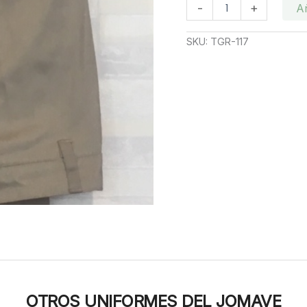
Pantalon
-
+
Añ
Kaki
Femenino
SKU:
TGR-117
Jomave
cantidad
OTROS UNIFORMES DEL JOMAVE