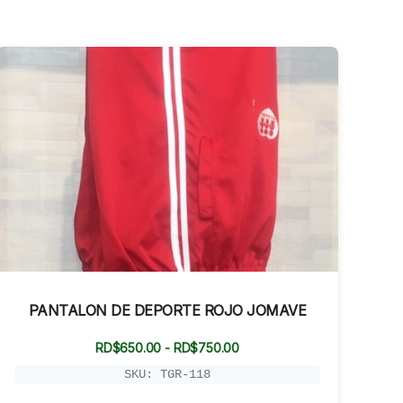
PANTALON DE DEPORTE ROJO JOMAVE
Rango
RD$
650.00
-
RD$
750.00
de
precios:
SKU: TGR-118
desde
RD$650.00