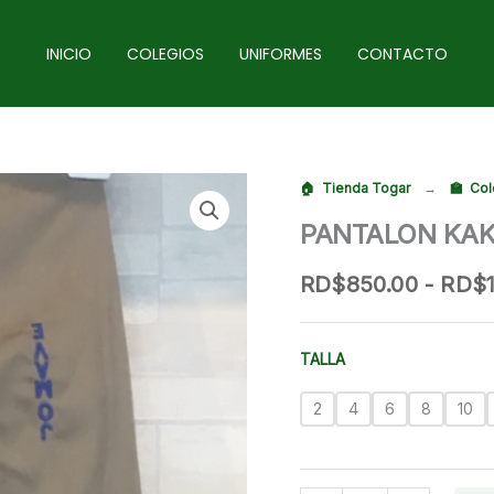
INICIO
COLEGIOS
UNIFORMES
CONTACTO
Tienda Togar
→
Col
PANTALON KAK
RD$
850.00
-
RD$
TALLA
2
4
6
8
10