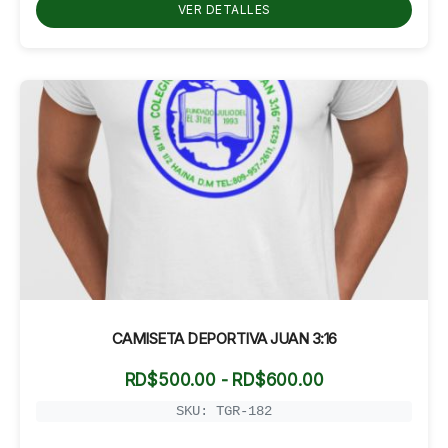
hasta
VER DETALLES
RD$800.00
CAMISETA DEPORTIVA JUAN 3:16
Rango
RD$
500.00
-
RD$
600.00
de
precios:
SKU: TGR-182
desde
RD$500.00