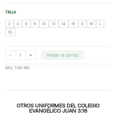
precios:
desde
TALLA
RD$800.00
hasta
2
4
6
8
10
12
14
16
S
M
L
RD$950.00
XL
Pantalon
-
+
Añadir al carrito
Kaki
Femenino
SKU:
TGR-185
Colegio
Juan
3:16
cantidad
OTROS UNIFORMES DEL COLEGIO
EVANGÉLICO JUAN 3:16