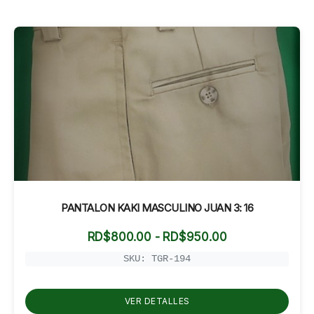
PANTALON KAKI MASCULINO JUAN 3: 16
Rango
RD$
800.00
-
RD$
950.00
de
precios:
SKU: TGR-194
desde
RD$800.00
hasta
VER DETALLES
RD$950.00