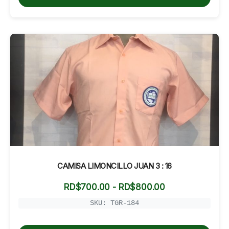
RD$750.00
CAMISA LIMONCILLO JUAN 3 : 16
Rango
RD$
700.00
-
RD$
800.00
de
precios:
SKU: TGR-184
desde
RD$700.00