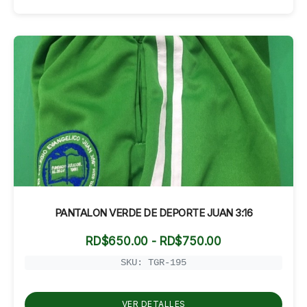
PANTALON VERDE DE DEPORTE JUAN 3:16
Rango
RD$
650.00
-
RD$
750.00
de
precios:
SKU: TGR-195
desde
RD$650.00
hasta
VER DETALLES