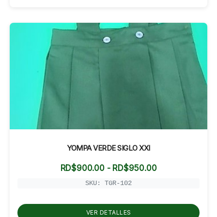
YOMPA VERDE SIGLO XXI
Rango
RD$
900.00
-
RD$
950.00
de
precios:
SKU: TGR-102
desde
RD$900.00
hasta
VER DETALLES