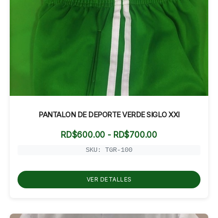
PANTALON DE DEPORTE VERDE SIGLO XXI
Rango
RD$
600.00
-
RD$
700.00
de
precios:
SKU: TGR-100
desde
RD$600.00
hasta
VER DETALLES
RD$700.00