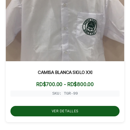
CAMISA BLANCA SIGLO XXI
Rango
RD$
700.00
-
RD$
800.00
de
precios:
SKU: TGR-99
desde
RD$700.00
hasta
VER DETALLES
RD$800.00