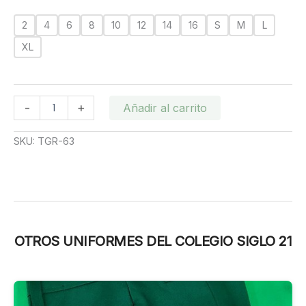
RD$500.00
hasta
2
4
6
8
10
12
14
16
S
M
L
RD$600.00
XL
CAMISETA
-
+
Añadir al carrito
DEPORTIVA
SIGLO
SKU:
TGR-63
21
cantidad
OTROS UNIFORMES DEL COLEGIO SIGLO 21