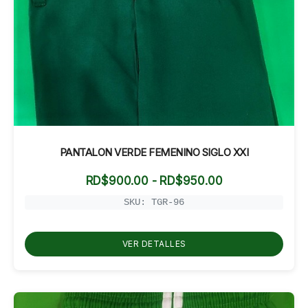
PANTALON VERDE FEMENINO SIGLO XXI
Rango
RD$
900.00
-
RD$
950.00
de
precios:
SKU: TGR-96
desde
RD$900.00
hasta
VER DETALLES
RD$950.00