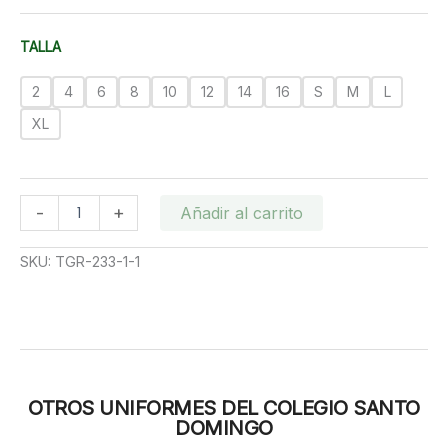
precios:
desde
TALLA
RD$500.00
hasta
2
4
6
8
10
12
14
16
S
M
L
RD$600.00
XL
CAMISETA
-
+
Añadir al carrito
DEPORTIVA
COLEGIO
SKU:
TGR-233-1-1
SANTO
DOMINGO
cantidad
OTROS UNIFORMES DEL COLEGIO SANTO
DOMINGO