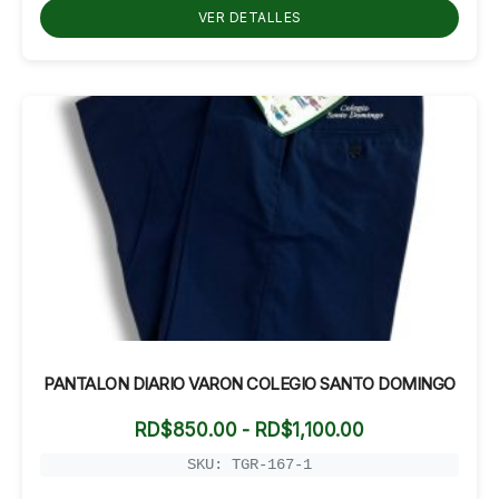
hasta
VER DETALLES
RD$800.00
PANTALON DIARIO VARON COLEGIO SANTO DOMINGO
Rango
RD$
850.00
-
RD$
1,100.00
de
precios:
SKU: TGR-167-1
desde