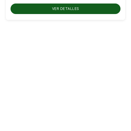
RD$850.00
hasta
VER DETALLES
RD$1,100.00