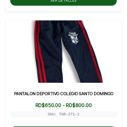
VER DETALLES
RD$1,000.00
PANTALON DEPORTIVO COLEGIO SANTO DOMINGO
Rango
RD$
650.00
-
RD$
800.00
de
precios:
SKU: TGR-271-1
desde
RD$650.00