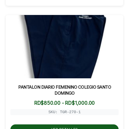
PANTALON DIARIO FEMENINO COLEGIO SANTO
DOMINGO
Rango
RD$
850.00
-
RD$
1,000.00
de
precios:
SKU: TGR-270-1
desde
RD$850.00
hasta