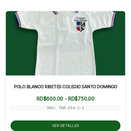
POLO BLANCO RIBETES COLEGIO SANTO DOMINGO
Rango
RD$
600.00
-
RD$
750.00
de
precios:
SKU: TGR-214-1-1
desde
RD$600.00
hasta
VER DETALLES
RD$750.00