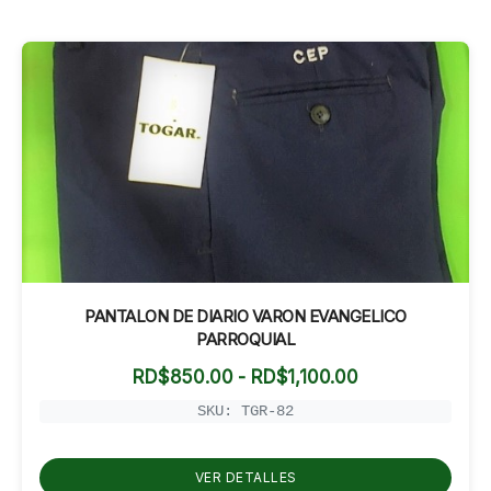
PANTALON DE DIARIO VARON EVANGELICO
PARROQUIAL
Rango
RD$
850.00
-
RD$
1,100.00
de
precios:
SKU: TGR-82
desde
RD$850.00
hasta
VER DETALLES
RD$1,100.00