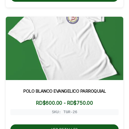
POLO BLANCO EVANGELICO PARROQUIAL
Rango
RD$
600.00
-
RD$
750.00
de
precios:
SKU: TGR-26
desde
RD$600.00
hasta