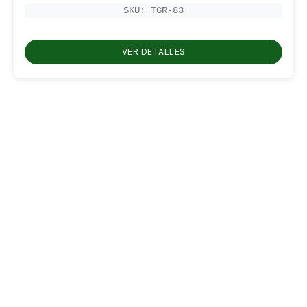
de
precios:
SKU: TGR-83
desde
RD$850.00
hasta
VER DETALLES
RD$1,100.00