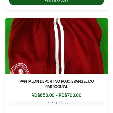
VER DETALLES
RD$750.00
PANTALON DEPORTIVO ROJO EVANGELICO
PARROQUIAL
Rango
RD$
650.00
-
RD$
700.00
de
precios:
SKU: TGR-85
desde
RD$650.00