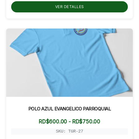
hasta
VER DETALLES
RD$700.00
POLO AZUL EVANGELICO PARROQUIAL
Rango
RD$
600.00
-
RD$
750.00
de
precios:
SKU: TGR-27
desde