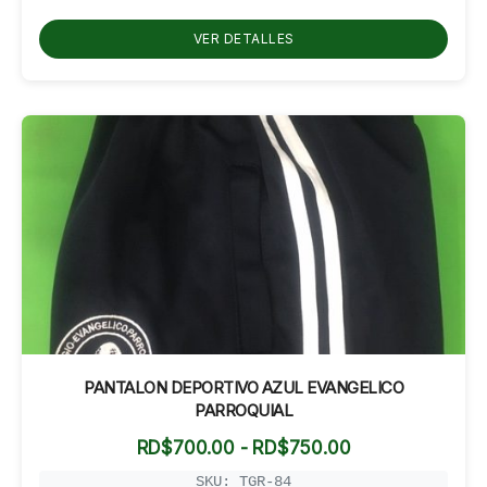
RD$600.00
hasta
VER DETALLES
RD$750.00
PANTALON DEPORTIVO AZUL EVANGELICO
PARROQUIAL
Rango
RD$
700.00
-
RD$
750.00
de
precios:
SKU: TGR-84