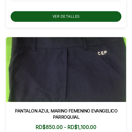
desde
RD$700.00
hasta
VER DETALLES
RD$750.00
PANTALON AZUL MARINO FEMENINO EVANGELICO
PARROQUIAL
Rango
RD$
850.00
-
RD$
1,100.00