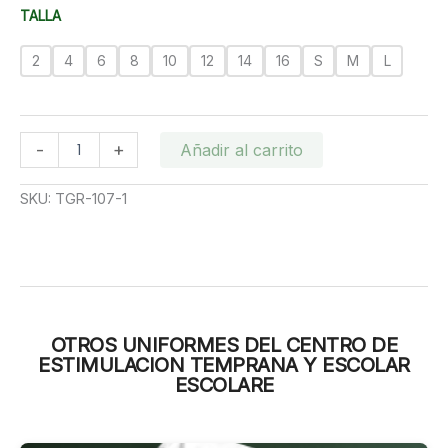
desde
TALLA
RD$700.00
hasta
2
4
6
8
10
12
14
16
S
M
L
RD$800.00
CAMISA
-
+
Añadir al carrito
ESCOLARE
cantidad
SKU:
TGR-107-1
OTROS UNIFORMES DEL CENTRO DE
ESTIMULACION TEMPRANA Y ESCOLAR
ESCOLARE