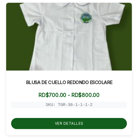
BLUSA DE CUELLO REDONDO ESCOLARE
Rango
RD$
700.00
-
RD$
800.00
de
precios:
SKU: TGR-36-1-1-1-2
desde
RD$700.00
hasta
VER DETALLES
RD$800.00