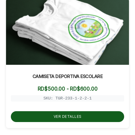
CAMISETA DEPORTIVA ESCOLARE
Rango
RD$
500.00
-
RD$
600.00
de
precios:
SKU: TGR-233-1-2-2-1
desde
RD$500.00
hasta
VER DETALLES
RD$600.00