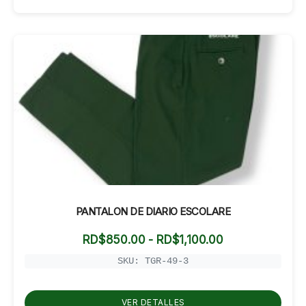
PANTALON DE DIARIO ESCOLARE
Rango
RD$
850.00
-
RD$
1,100.00
de
precios:
SKU: TGR-49-3
desde
RD$850.00
hasta
VER DETALLES