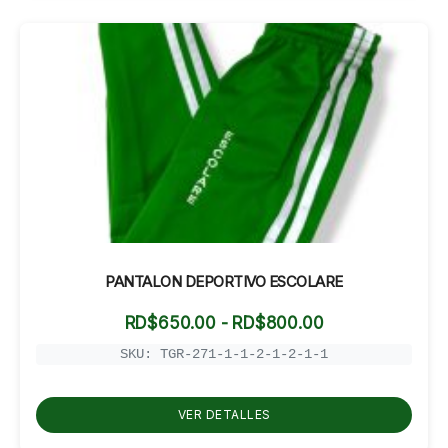
PANTALON DEPORTIVO ESCOLARE
Rango
RD$
650.00
-
RD$
800.00
de
precios:
SKU: TGR-271-1-1-2-1-2-1-1
desde
RD$650.00
hasta
VER DETALLES
RD$800.00