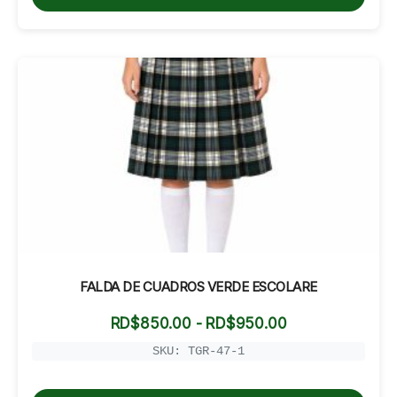
RD$1,100.00
FALDA DE CUADROS VERDE ESCOLARE
Rango
RD$
850.00
-
RD$
950.00
de
precios:
SKU: TGR-47-1
desde
RD$850.00