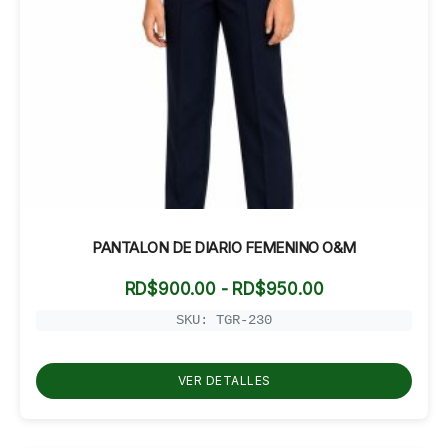
PANTALON DE DIARIO FEMENINO O&M
Rango
RD$
900.00
-
RD$
950.00
de
precios:
SKU: TGR-230
desde
RD$900.00
hasta
VER DETALLES
RD$950.00