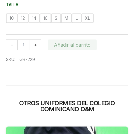
desde
TALLA
RD$650.00
hasta
10
12
14
16
S
M
L
XL
RD$700.00
Camisa
-
+
Añadir al carrito
Azul
de
SKU:
TGR-229
Cuadros
O&M
cantidad
OTROS UNIFORMES DEL COLEGIO
DOMINICANO O&M