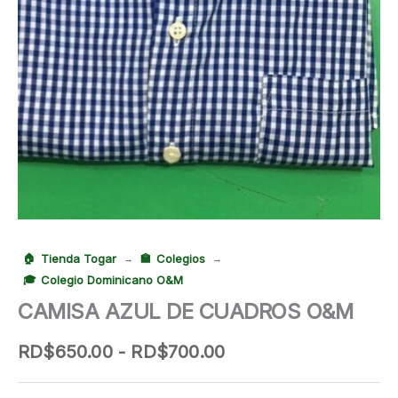
Tienda Togar
Colegios
→
→
Colegio Dominicano O&M
CAMISA AZUL DE CUADROS O&M
Rango
RD$
650.00
-
RD$
700.00
de
precios: