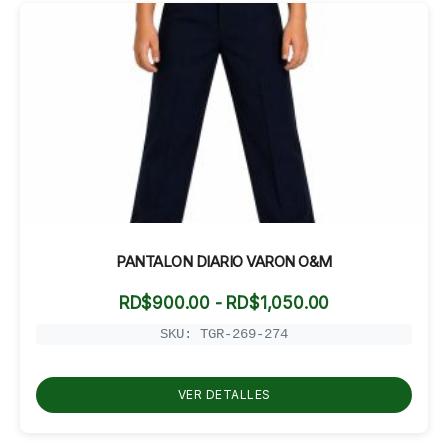
PANTALON DIARIO VARON O&M
Rango
RD$
900.00
-
RD$
1,050.00
de
precios:
SKU: TGR-269-274
desde
RD$900.00
hasta
VER DETALLES
RD$1,050.00