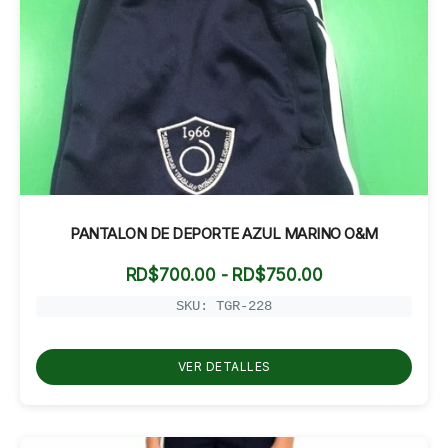
PANTALON DE DEPORTE AZUL MARINO O&M
Rango
RD$
700.00
-
RD$
750.00
de
precios:
SKU: TGR-228
desde
RD$700.00
hasta
VER DETALLES
RD$750.00